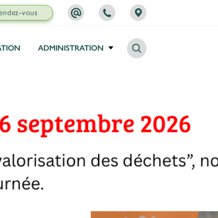
rendez-vous
+352
sivec@sivec.lu
+352 54 98 98
Map
54
Chercher
98
ATION
ADMINISTRATION
98
Rechercher