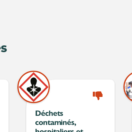
és
é
Refusé
Déchets
contaminés,
hospitaliers et