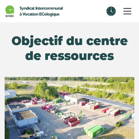
Skip to main content
Syndicat Intercommunal
à Vocation ECologique
Centre de ressources
08:00 - 15:50
Objectif du centre
Administration
de ressources
07h30-11h30 / 13h30-15h30
Station d’Epuration
06h00 - 14h00
Voir horaires