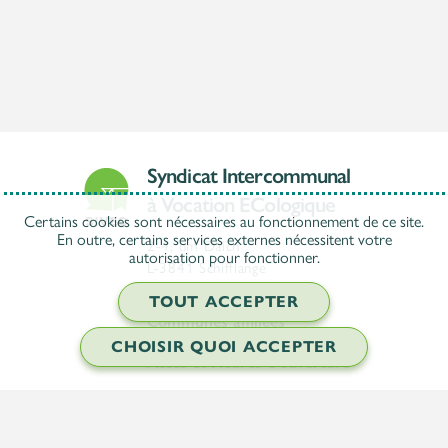
Syndicat Intercommunal
à Vocation ECologique
Certains cookies sont nécessaires au fonctionnement de ce site.
En outre, certains services externes nécessitent votre
2-4, um Däich
autorisation pour fonctionner.
L-3841 Schifflange
TOUT ACCEPTER
Communes affiliées
CHOISIR QUOI ACCEPTER
Accès et Heures d'ouverture
F.A.Q.
Documents et Formulaires