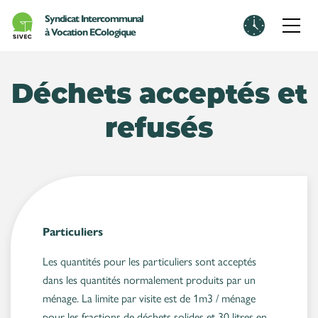
Skip to main content
Syndicat Intercommunal
à Vocation ECologique
Centre de ressources
08:00 - 15:50
Déchets acceptés et
Administration
refusés
07h30-11h30 / 13h30-15h30
Station d’Epuration
06h00 - 14h00
Voir horaires
Particuliers
Les quantités pour les particuliers sont acceptés
dans les quantités normalement produits par un
ménage. La limite par visite est de 1m3 / ménage
pour les fractions de déchets solides et 30 litres en