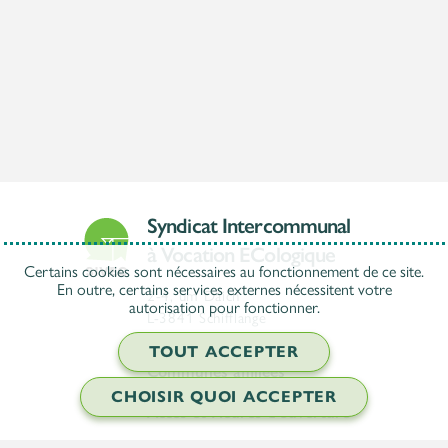
Syndicat Intercommunal
à Vocation ECologique
Certains cookies sont nécessaires au fonctionnement de ce site.
En outre, certains services externes nécessitent votre
2-4, um Däich
autorisation pour fonctionner.
L-3841 Schifflange
TOUT ACCEPTER
Communes affiliées
CHOISIR QUOI ACCEPTER
Accès et Heures d'ouverture